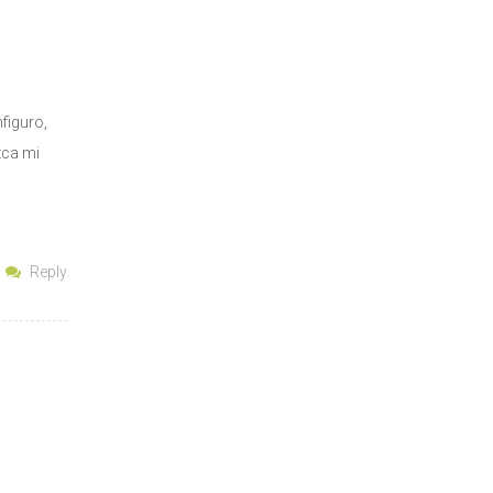
figuro,
zca mi
Reply
: