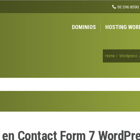
93 396 8590
DOMINIOS
HOSTING WOR
Home
/
Wordpress
a en Contact Form 7 WordPr