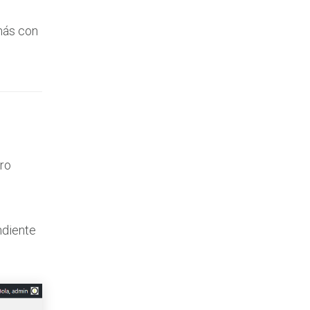
 más con
tro
ndiente