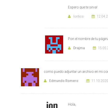
Espero que te sirva!
Iontics
12.04.
Pon el nombre de tu págin
Drajma
15.05.
como puedo adjuntar un archivo en mi cor
Edmundo Romero
11.10.202
Hola,