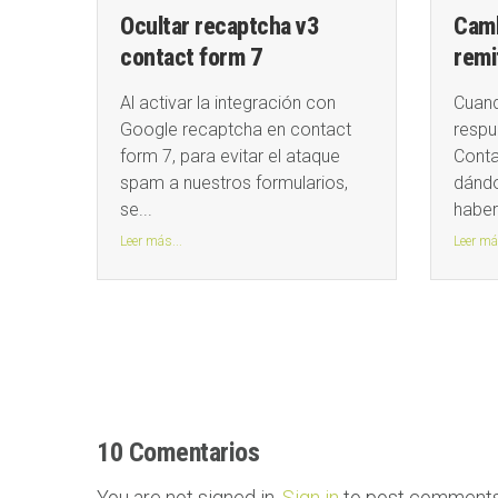
rio
Ocultar recaptcha v3
Camb
contact form 7
remi
 al
Al activar la integración con
Cuand
ra:
Google recaptcha en contact
respu
form 7, para evitar el ataque
Conta
r de
spam a nuestros formularios,
dándo
se...
haber
Leer más...
Leer má
10 Comentarios
You are not signed in.
Sign in
to post comments