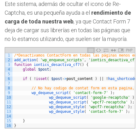
Este sistema, además de ocultar el icono de Re-
Captcha, es una pequeña ayuda a el
rendimiento de
carga de toda nuestra web
, ya que Contact Form 7
deja de cargar sus librerías en todas las páginas que
no lo estamos utilizando, que suelen ser la mayoría.
PHP
1
/*Desactivamos ContactForm en todas las páginas menos en 
2
add_action
(
'wp_enqueue_scripts'
,
'iontics_desactiva_cf7'
3
function
iontics_desactiva_cf7
(
)
{
4
global
$post
;
5
6
if
(
!
isset
(
$post
-
>
post_content
)
|
|
!
has_shortcode
(
7
8
// No hay codigo de contat form en esta pagina, d
9
wp_dequeue_script
(
'contact-form-7'
)
;
10
wp_dequeue_script
(
'google-recaptcha'
)
;
11
wp_dequeue_script
(
'wpcf7-recaptcha'
)
;
12
wp_dequeue_style
(
'wpcf7-recaptcha'
)
;
13
wp_dequeue_style
(
'contact-form-7'
)
;
14
15
}
16
}