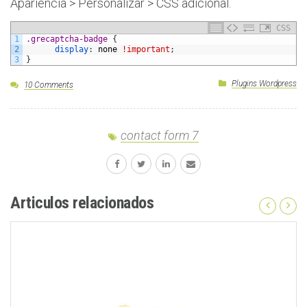
Apariencia > Personalizar > CSS adicional.
CSS
1
.grecaptcha-badge 
{
2
display
:
none
!important
;
3
}
Plugins Wordpress
10 Comments
contact form 7
Articulos relacionados