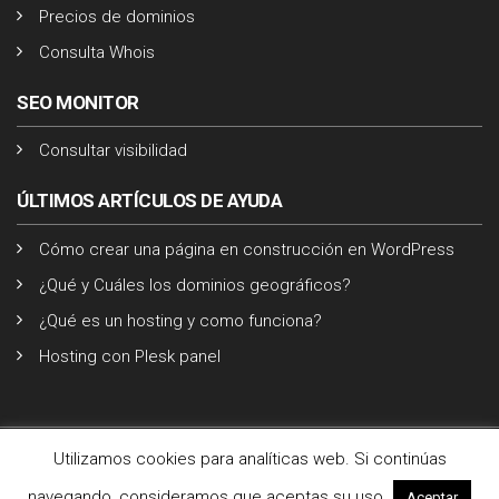
Precios de dominios
Consulta Whois
SEO MONITOR
Consultar visibilidad
ÚLTIMOS ARTÍCULOS DE AYUDA
Cómo crear una página en construcción en WordPress
¿Qué y Cuáles los dominios geográficos?
¿Qué es un hosting y como funciona?
Hosting con Plesk panel
Utilizamos cookies para analíticas web. Si continúas
© Copyright 2026. All Rights Reserved. Los precios no incluyen IVA.
Términos y condiciones
-
Aviso legal
-
Política de cookies
navegando, consideramos que aceptas su uso.
Aceptar